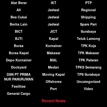
Alat Berat
IKT
PTP
All
Jadwal
Regional
Bea Cukai
Jadwal
Shipping
Berita Lain
Jadwal
Spare Part
BICT
JICT
Surabaya
BJTI
Kapal
Teluk Lamong
Bursa
Kontainer
TPK Koja
Bursa Kapal
Makasar
TPK Makasar
Depo Kontainer
MAL
TPK Palaran
Dockyard
Medan
TPKS Semarang
DSN PT PRIMA
Moving Kapal
TPS Surabaya
NUR PANURJWAN
Offshores
Uncategorized
Fasilitas
Port
Video
General Cargo
Recent News