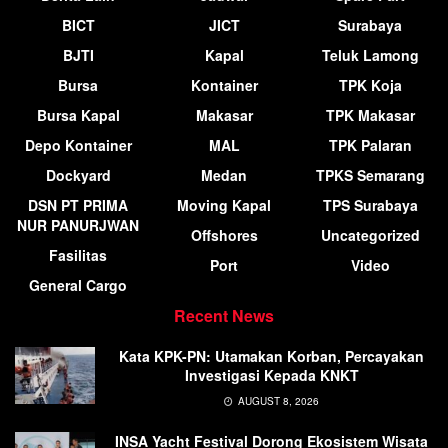
BICT
JICT
Surabaya
BJTI
Kapal
Teluk Lamong
Bursa
Kontainer
TPK Koja
Bursa Kapal
Makasar
TPK Makasar
Depo Kontainer
MAL
TPK Palaran
Dockyard
Medan
TPKS Semarang
DSN PT PRIMA
Moving Kapal
TPS Surabaya
NUR PANURJWAN
Offshores
Uncategorized
Fasilitas
Port
Video
General Cargo
Recent News
Kata KPK-PN: Utamakan Korban, Percayakan
Investigasi Kepada KNKT
AUGUST 8, 2026
INSA Yacht Festival Dorong Ekosistem Wisata