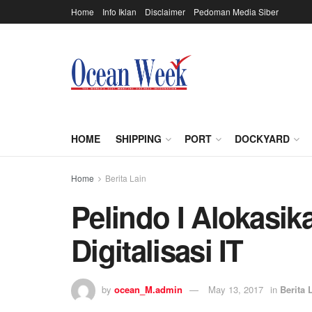
Home
Info Iklan
Disclaimer
Pedoman Media Siber
HOME
SHIPPING
PORT
DOCKYARD
Home
Berita Lain
Pelindo I Alokasi
Digitalisasi IT
by
ocean_M.admin
May 13, 2017
in
Berita 