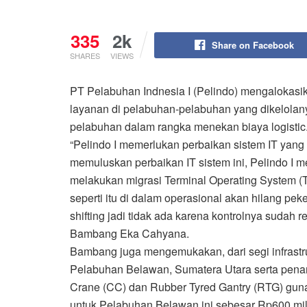
335
2k
Share on Facebook
SHARES
VIEWS
PT Pelabuhan Indnesia I (Pelindo) mengalokasik
layanan di pelabuhan-pelabuhan yang dikelolanya
pelabuhan dalam rangka menekan biaya logistic
“Pelindo I memerlukan perbaikan sistem IT yang 
memuluskan perbaikan IT sistem ini, Pelindo I 
melakukan migrasi Terminal Operating System (T
seperti itu di dalam operasional akan hilang pek
shifting jadi tidak ada karena kontrolnya sudah r
Bambang Eka Cahyana.
Bambang juga mengemukakan, dari segi infrastru
Pelabuhan Belawan, Sumatera Utara serta penam
Crane (CC) dan Rubber Tyred Gantry (RTG) guna
untuk Pelabuhan Belawan ini sebesar Rp600 mil