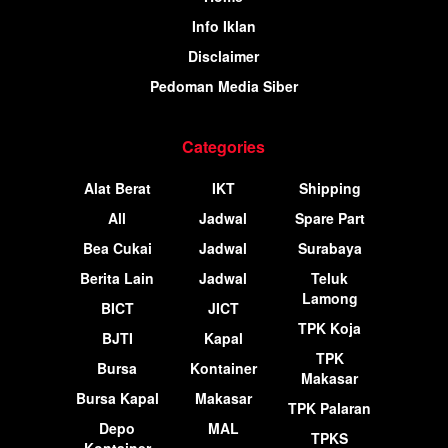
Info Iklan
Disclaimer
Pedoman Media Siber
Categories
Alat Berat
IKT
Shipping
All
Jadwal
Spare Part
Bea Cukai
Jadwal
Surabaya
Berita Lain
Jadwal
Teluk
Lamong
BICT
JICT
TPK Koja
BJTI
Kapal
TPK
Bursa
Kontainer
Makasar
Bursa Kapal
Makasar
TPK Palaran
Depo
MAL
TPKS
Kontainer