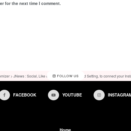
r for the next time I comment.
omizer > JNews : Social, Like & View > Instagram Feed Setting, to connect your Ins
FOLLOW US
FACEBOOK
YOUTUBE
INSTAGRA
Home