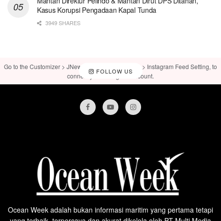
Mantan Direktur Pelindo & Mantan Dirut DPS Ditahan,
Kasus Korupsi Pengadaan Kapal Tunda
3949 SHARES
Go to the Customizer > JNews : Social, Like & View > Instagram Feed Setting, to
FOLLOW US
connect your Instagram account.
Ocean Week adalah bukan informasi maritim yang pertama tetapi
yang terbaik, terpercaya dan akurat dikelola oleh PT Multi Media