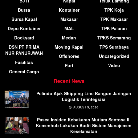
BJTI
Kapal
Teluk Lamong
Bursa
Kontainer
TPK Koja
Bursa Kapal
Makasar
TPK Makasar
Depo Kontainer
MAL
TPK Palaran
Dockyard
Medan
TPKS Semarang
DSN PT PRIMA
Moving Kapal
TPS Surabaya
NUR PANURJWAN
Offshores
Uncategorized
Fasilitas
Port
Video
General Cargo
Recent News
Pelindo Ajak Shipping Line Bangun Jaringan
Logistik Terintegrasi
AUGUST 5, 2026
Pasca Insiden Kebakaran Mutiara Sentosa II,
Kemenhub Lakukan Audit Sistem Manajemen
Keselamatan