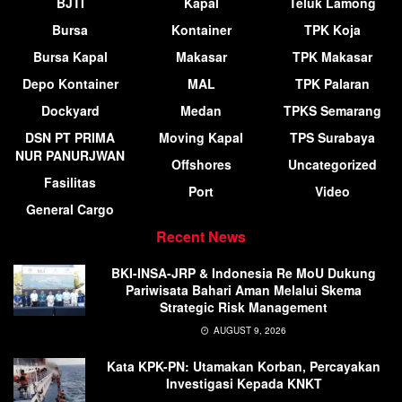
BJTI
Kapal
Teluk Lamong
Bursa
Kontainer
TPK Koja
Bursa Kapal
Makasar
TPK Makasar
Depo Kontainer
MAL
TPK Palaran
Dockyard
Medan
TPKS Semarang
DSN PT PRIMA
Moving Kapal
TPS Surabaya
NUR PANURJWAN
Offshores
Uncategorized
Fasilitas
Port
Video
General Cargo
Recent News
BKI-INSA-JRP & Indonesia Re MoU Dukung
Pariwisata Bahari Aman Melalui Skema
Strategic Risk Management
AUGUST 9, 2026
Kata KPK-PN: Utamakan Korban, Percayakan
Investigasi Kepada KNKT