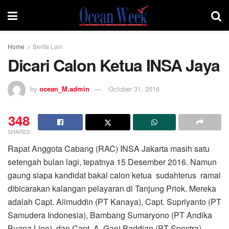
Home
Berita Lain
Dicari Calon Ketua INSA Jaya
by
ocean_M.admin
October 31, 2016
348
SHARES
Rapat Anggota Cabang (RAC) INSA Jakarta masih satu
setengah bulan lagi, tepatnya 15 Desember 2016. Namun
gaung siapa kandidat bakal calon ketua sudahterus ramai
dibicarakan kalangan pelayaran di Tanjung Priok. Mereka
adalah Capt. Alimuddin (PT Kanaya), Capt. Supriyanto (PT
Samudera Indonesia), Bambang Sumaryono (PT Andika
Buana Line), dan Capt. A. Gani Baddian (PT Spectra).