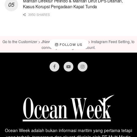
Mantan Direktur Pelindo & Mantan Dirut DPS Ditahan,
Kasus Korupsi Pengadaan Kapal Tunda
3950 SHARES
Go to the Customizer > JNews : Social, Like & View > Instagram Feed Setting, to
FOLLOW US
connect your Instagram account.
Ocean Week adalah bukan informasi maritim yang pertama tetapi
yang terbaik, terpercaya dan akurat dikelola oleh PT Multi Media