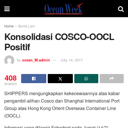
Home
Berita Lain
Konsolidasi COSCO-OOCL
Positif
by
ocean_M.admin
July 14, 2017
408
SHARES
SHIPPERS mengungkapkan kekecewaannya atas kabar
pengambil-alihan Cosco dan Shanghai International Port
Group atas Hong Kong Orient Overseas Container Line
(OOCL).
Informasi yang dilansir Schednet pada Jumat (14/7)