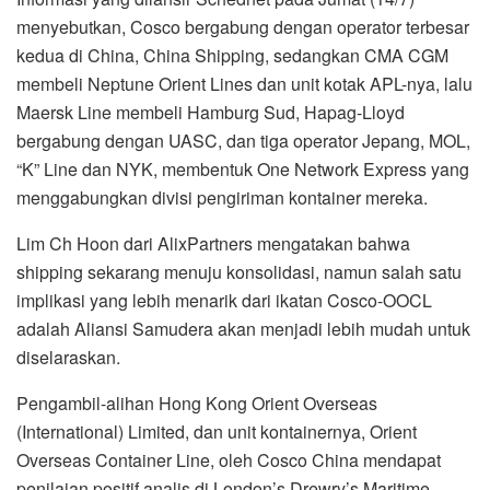
menyebutkan, Cosco bergabung dengan operator terbesar
kedua di China, China Shipping, sedangkan CMA CGM
membeli Neptune Orient Lines dan unit kotak APL-nya, lalu
Maersk Line membeli Hamburg Sud, Hapag-Lloyd
bergabung dengan UASC, dan tiga operator Jepang, MOL,
“K” Line dan NYK, membentuk One Network Express yang
menggabungkan divisi pengiriman kontainer mereka.
Lim Ch Hoon dari AlixPartners mengatakan bahwa
shipping sekarang menuju konsolidasi, namun salah satu
implikasi yang lebih menarik dari ikatan Cosco-OOCL
adalah Aliansi Samudera akan menjadi lebih mudah untuk
diselaraskan.
Pengambil-alihan Hong Kong Orient Overseas
(International) Limited, dan unit kontainernya, Orient
Overseas Container Line, oleh Cosco China mendapat
penilaian positif analis di London’s Drewry’s Maritime