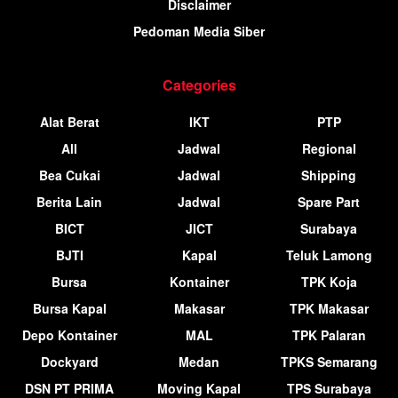
Disclaimer
Pedoman Media Siber
Categories
Alat Berat
IKT
PTP
All
Jadwal
Regional
Bea Cukai
Jadwal
Shipping
Berita Lain
Jadwal
Spare Part
BICT
JICT
Surabaya
BJTI
Kapal
Teluk Lamong
Bursa
Kontainer
TPK Koja
Bursa Kapal
Makasar
TPK Makasar
Depo Kontainer
MAL
TPK Palaran
Dockyard
Medan
TPKS Semarang
DSN PT PRIMA
Moving Kapal
TPS Surabaya