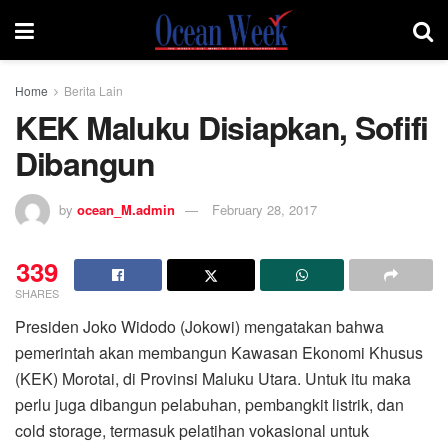
Home
Berita Lain
KEK Maluku Disiapkan, Sofifi
Dibangun
by
ocean_M.admin
February 28, 2017
339
SHARES
Presiden Joko Widodo (Jokowi) mengatakan bahwa
pemerintah akan membangun Kawasan Ekonomi Khusus
(KEK) Morotai, di Provinsi Maluku Utara. Untuk itu maka
perlu juga dibangun pelabuhan, pembangkit listrik, dan
cold storage, termasuk pelatihan vokasional untuk