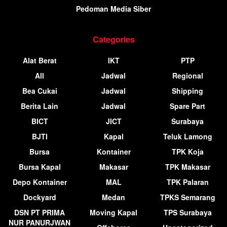
Pedoman Media Siber
Categories
Alat Berat
IKT
PTP
All
Jadwal
Regional
Bea Cukai
Jadwal
Shipping
Berita Lain
Jadwal
Spare Part
BICT
JICT
Surabaya
BJTI
Kapal
Teluk Lamong
Bursa
Kontainer
TPK Koja
Bursa Kapal
Makasar
TPK Makasar
Depo Kontainer
MAL
TPK Palaran
Dockyard
Medan
TPKS Semarang
DSN PT PRIMA
Moving Kapal
TPS Surabaya
NUR PANURJWAN