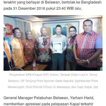
terakhir yang berlayar di Belawan, bertolak ke Bangladesh
pada 31 Desember 2016 pukul 23:40 WIB lalu.
Penyerahan SPB di kapal SITC Inchon. Tampak Dirjen Laut A. Tonny
Budiono, OP Tanjung Priok Nyoman Gede Seputra, Syahbandar Priok
Marwansyah, Dirut Pelindo II Elvyn G. Masassya, dan Capt. Kapal. (ist)
General Manager Pelabuhan Belawan, Yarham Harid,
memberikan apresiasi pada pelepasan Kapal terkahir