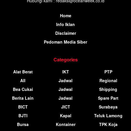
Hubungi kami : redaksi@oceanweek.co.id
Home
Info Iklan
Disclaimer
Pedoman Media Siber
Categories
Alat Berat
IKT
PTP
All
Jadwal
Regional
Bea Cukai
Jadwal
Shipping
Berita Lain
Jadwal
Spare Part
BICT
JICT
Surabaya
BJTI
Kapal
Teluk Lamong
Bursa
Kontainer
TPK Koja