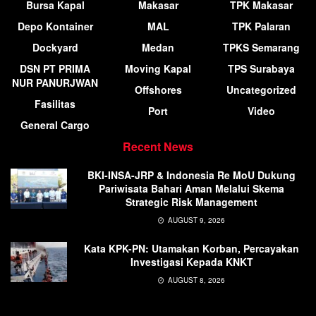
Bursa Kapal
Makasar
TPK Makasar
Depo Kontainer
MAL
TPK Palaran
Dockyard
Medan
TPKS Semarang
DSN PT PRIMA
Moving Kapal
TPS Surabaya
NUR PANURJWAN
Offshores
Uncategorized
Fasilitas
Port
Video
General Cargo
Recent News
BKI-INSA-JRP & Indonesia Re MoU Dukung
Pariwisata Bahari Aman Melalui Skema
Strategic Risk Management
AUGUST 9, 2026
Kata KPK-PN: Utamakan Korban, Percayakan
Investigasi Kepada KNKT
AUGUST 8, 2026