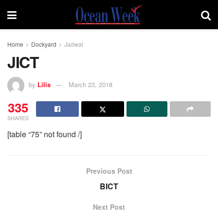
Home
Dockyard
Jadwal
JICT
by
Lilis
March 23, 2018
335
SHARES
[table “75” not found /]
Previous Post
BICT
Next Post