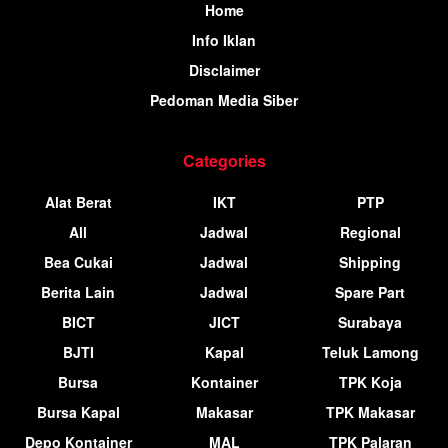
Home
Info Iklan
Disclaimer
Pedoman Media Siber
Categories
Alat Berat
IKT
PTP
All
Jadwal
Regional
Bea Cukai
Jadwal
Shipping
Berita Lain
Jadwal
Spare Part
BICT
JICT
Surabaya
BJTI
Kapal
Teluk Lamong
Bursa
Kontainer
TPK Koja
Bursa Kapal
Makasar
TPK Makasar
Depo Kontainer
MAL
TPK Palaran