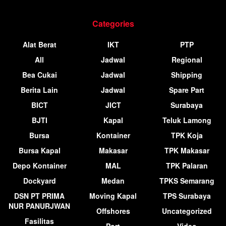
Categories
Alat Berat
IKT
PTP
All
Jadwal
Regional
Bea Cukai
Jadwal
Shipping
Berita Lain
Jadwal
Spare Part
BICT
JICT
Surabaya
BJTI
Kapal
Teluk Lamong
Bursa
Kontainer
TPK Koja
Bursa Kapal
Makasar
TPK Makasar
Depo Kontainer
MAL
TPK Palaran
Dockyard
Medan
TPKS Semarang
DSN PT PRIMA
Moving Kapal
TPS Surabaya
NUR PANURJWAN
Offshores
Uncategorized
Fasilitas