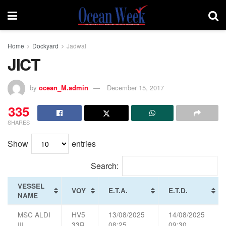
Home
Dockyard
Jadwal
JICT
by
ocean_M.admin
December 15, 2017
335
SHARES
Show
entries
Search:
VESSEL
VOY
E.T.A.
E.T.D.
NAME
MSC ALDI
HV5
13/08/2025
14/08/2025
III
33R
08:25
09:30