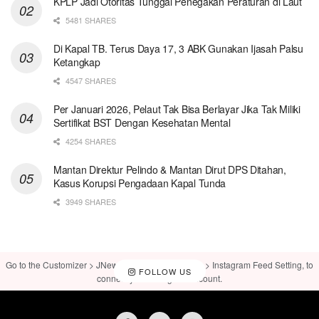
KPLP Jadi Otoritas Tunggal Penegakan Peraturan di Laut
5481 SHARES
Di Kapal TB. Terus Daya 17, 3 ABK Gunakan Ijasah Palsu
Ketangkap
4547 SHARES
Per Januari 2026, Pelaut Tak Bisa Berlayar Jika Tak Miliki
Sertifikat BST Dengan Kesehatan Mental
4254 SHARES
Mantan Direktur Pelindo & Mantan Dirut DPS Ditahan,
Kasus Korupsi Pengadaan Kapal Tunda
3949 SHARES
Go to the Customizer > JNews : Social, Like & View > Instagram Feed Setting, to
FOLLOW US
connect your Instagram account.