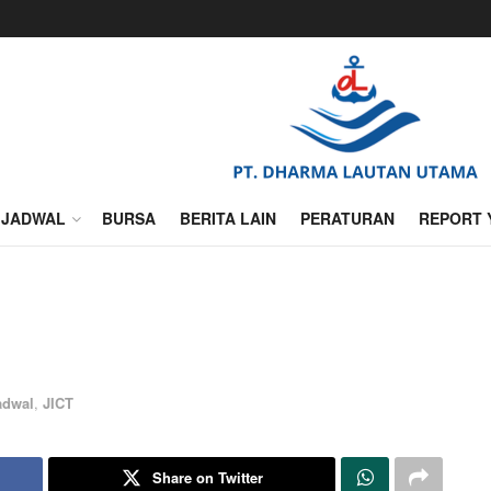
JADWAL
BURSA
BERITA LAIN
PERATURAN
REPORT 
adwal
,
JICT
Share on Twitter