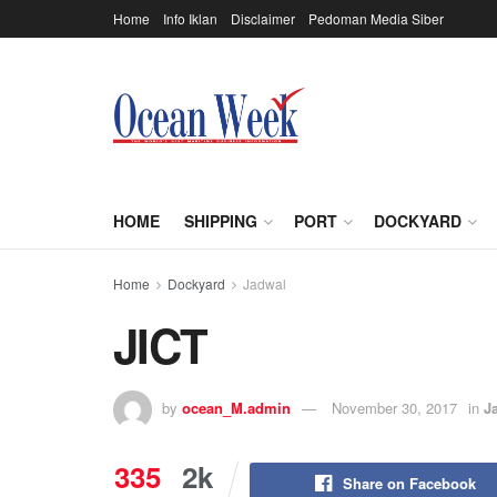
Home
Info Iklan
Disclaimer
Pedoman Media Siber
HOME
SHIPPING
PORT
DOCKYARD
Home
Dockyard
Jadwal
JICT
by
ocean_M.admin
November 30, 2017
in
J
335
2k
Share on Facebook