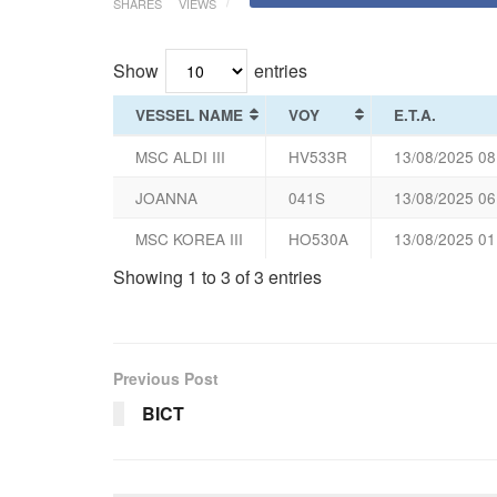
SHARES
VIEWS
Show
entries
VESSEL NAME
VOY
E.T.A.
MSC ALDI III
HV533R
13/08/2025 08
JOANNA
041S
13/08/2025 06
MSC KOREA III
HO530A
13/08/2025 01
Showing 1 to 3 of 3 entries
Previous Post
BICT