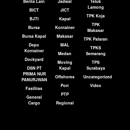
Berita Lain
Jadwal
Teluk
Lamong
BICT
JICT
TPK Koja
BJTI
Kapal
TPK
Bursa
Kontainer
Makasar
Bursa Kapal
Makasar
TPK Palaran
Depo
MAL
TPKS
Kontainer
Medan
Semarang
Dockyard
Moving
TPS
DSN PT
Kapal
Surabaya
PRIMA NUR
Offshores
Uncategorized
PANURJWAN
Port
Video
Fasilitas
PTP
General
Cargo
Regional