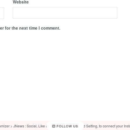
Website
r for the next time I comment.
omizer > JNews : Social, Like & View > Instagram Feed Setting, to connect your Ins
FOLLOW US