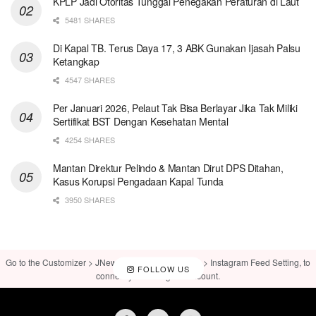
KPLP Jadi Otoritas Tunggal Penegakan Peraturan di Laut
5481 SHARES
Di Kapal TB. Terus Daya 17, 3 ABK Gunakan Ijasah Palsu
Ketangkap
4547 SHARES
Per Januari 2026, Pelaut Tak Bisa Berlayar Jika Tak Miliki
Sertifikat BST Dengan Kesehatan Mental
4254 SHARES
Mantan Direktur Pelindo & Mantan Dirut DPS Ditahan,
Kasus Korupsi Pengadaan Kapal Tunda
3950 SHARES
Go to the Customizer > JNews : Social, Like & View > Instagram Feed Setting, to
FOLLOW US
connect your Instagram account.