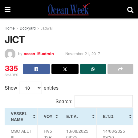
Home
Dockyard
Jadwal
JICT
by
ocean_M.admin
November 21, 2017
335
SHARES
Show
entries
Search:
VESSEL
VOY
E.T.A.
E.T.D.
NAME
MSC ALDI
HV5
13/08/2025
14/08/2025
III
33R
08:25
09:30