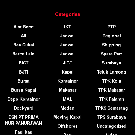
Categories
Alat Berat
IKT
PTP
All
Jadwal
Regional
Bea Cukai
Jadwal
Shipping
Berita Lain
Jadwal
Spare Part
BICT
JICT
Surabaya
BJTI
Kapal
Teluk Lamong
Bursa
Kontainer
TPK Koja
Bursa Kapal
Makasar
TPK Makasar
Depo Kontainer
MAL
TPK Palaran
Dockyard
Medan
TPKS Semarang
DSN PT PRIMA
Moving Kapal
TPS Surabaya
NUR PANURJWAN
Offshores
Uncategorized
Fasilitas