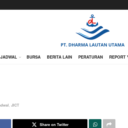
JADWAL
BURSA
BERITA LAIN
PERATURAN
REPORT 
adwal
,
JICT
Share on Twitter