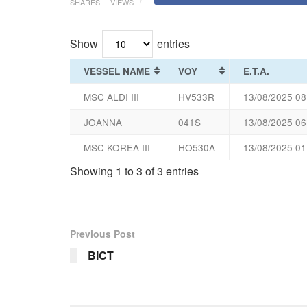
SHARES
VIEWS
Show
entries
VESSEL NAME
VOY
E.T.A.
MSC ALDI III
HV533R
13/08/2025 08
JOANNA
041S
13/08/2025 06
MSC KOREA III
HO530A
13/08/2025 01
Showing 1 to 3 of 3 entries
Previous Post
BICT