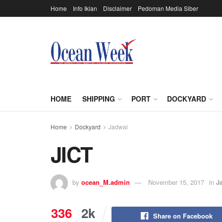
Home
Info Iklan
Disclaimer
Pedoman Media Siber
HOME
SHIPPING
PORT
DOCKYARD
Home
Dockyard
Jadwal
JICT
by
ocean_M.admin
November 15, 2017
in
J
336
2k
Share on Facebook