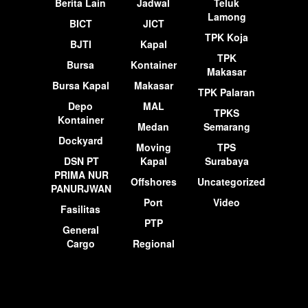
Berita Lain
Jadwal
Teluk
Lamong
BICT
JICT
TPK Koja
BJTI
Kapal
TPK
Bursa
Kontainer
Makasar
Bursa Kapal
Makasar
TPK Palaran
Depo
MAL
TPKS
Kontainer
Medan
Semarang
Dockyard
Moving
TPS
DSN PT
Kapal
Surabaya
PRIMA NUR
Offshores
Uncategorized
PANURJWAN
Port
Video
Fasilitas
PTP
General
Cargo
Regional