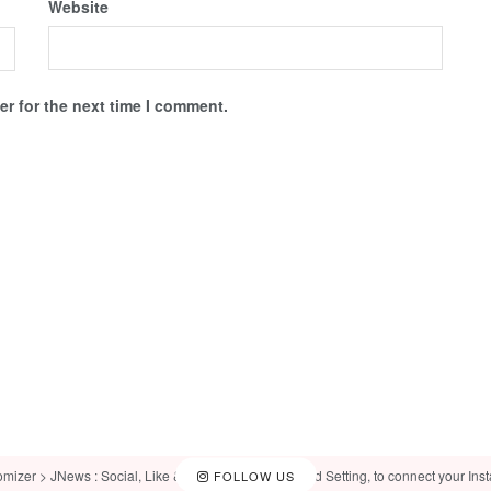
Website
r for the next time I comment.
omizer > JNews : Social, Like & View > Instagram Feed Setting, to connect your Ins
FOLLOW US