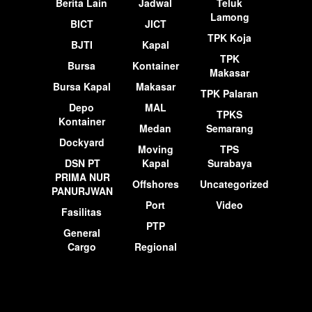
Berita Lain
Jadwal
Teluk
Lamong
BICT
JICT
TPK Koja
BJTI
Kapal
TPK
Bursa
Kontainer
Makasar
Bursa Kapal
Makasar
TPK Palaran
Depo
MAL
TPKS
Kontainer
Medan
Semarang
Dockyard
Moving
TPS
DSN PT
Kapal
Surabaya
PRIMA NUR
Offshores
Uncategorized
PANURJWAN
Port
Video
Fasilitas
PTP
General
Cargo
Regional