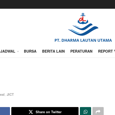
JADWAL
BURSA
BERITA LAIN
PERATURAN
REPORT 
wal
,
JICT
Share on Twitter