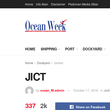
Home
Info Iklan
Disclaimer
Pedoman Media Siber
HOME
SHIPPING
PORT
DOCKYARD
Home
Dockyard
Jadwal
JICT
by
ocean_M.admin
October 17, 2016
in
Jad
337
2k
Share on Facebook