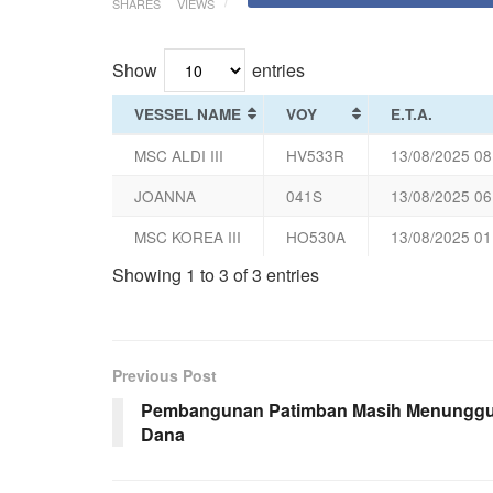
SHARES
VIEWS
Show
entries
VESSEL NAME
VOY
E.T.A.
MSC ALDI III
HV533R
13/08/2025 08
JOANNA
041S
13/08/2025 06
MSC KOREA III
HO530A
13/08/2025 01
Showing 1 to 3 of 3 entries
Previous Post
Pembangunan Patimban Masih Menungg
Dana