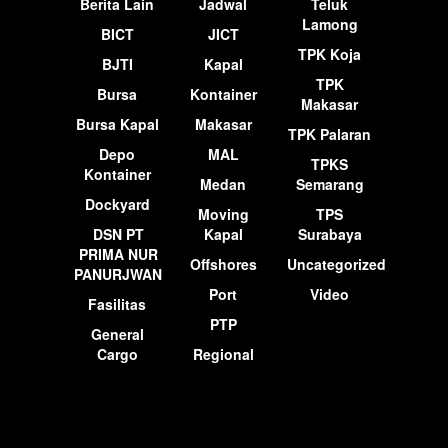
Berita Lain
Jadwal
Teluk
Lamong
BICT
JICT
TPK Koja
BJTI
Kapal
TPK
Bursa
Kontainer
Makasar
Bursa Kapal
Makasar
TPK Palaran
Depo
MAL
TPKS
Kontainer
Medan
Semarang
Dockyard
Moving
TPS
DSN PT
Kapal
Surabaya
PRIMA NUR
Offshores
Uncategorized
PANURJWAN
Port
Video
Fasilitas
PTP
General
Cargo
Regional