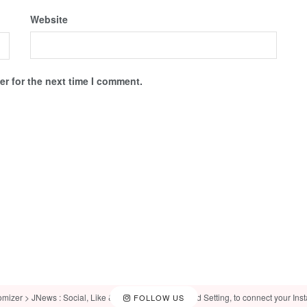
Website
r for the next time I comment.
omizer > JNews : Social, Like & View > Instagram Feed Setting, to connect your Ins
FOLLOW US