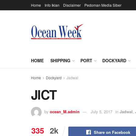
Home
Info Iklan
Disclaimer
Pedoman Media Siber
HOME
SHIPPING
PORT
DOCKYARD
Home
Dockyard
Jadwal
JICT
by
ocean_M.admin
July 5, 2017
in
Jadwal
,
335
2k
Share on Facebook