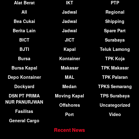
Alat Berat
IKT
PTP
All
Jadwal
Regional
Bea Cukai
Jadwal
Shipping
Berita Lain
Jadwal
Spare Part
BICT
JICT
Surabaya
BJTI
Kapal
Teluk Lamong
Bursa
Kontainer
TPK Koja
Bursa Kapal
Makasar
TPK Makasar
Depo Kontainer
MAL
TPK Palaran
Dockyard
Medan
TPKS Semarang
DSN PT PRIMA
Moving Kapal
TPS Surabaya
NUR PANURJWAN
Offshores
Uncategorized
Fasilitas
Port
Video
General Cargo
Recent News