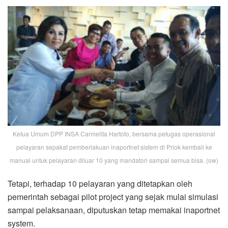
Ketua Umum DPP INSA Carmelita Hartoto, bersama petugas operasional
pelayaran sepakat pemberlakuan inaportnet sistem di Priok kembali ke
manual untuk pelayaran diluar 10 yang mandatori sampai semua bisa. (ow)
Tetapi, terhadap 10 pelayaran yang ditetapkan oleh
pemerintah sebagai pilot project yang sejak mulai simulasi
sampai pelaksanaan, diputuskan tetap memakai inaportnet
system.