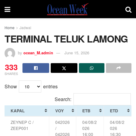
Home
Jadwal
TERMINAL TELUK LAMONG
by
ocean_M.admin
June 15, 2026
333
SHARES
Show
entries
Search:
KAPAL
VOY
ETB
ETD
ZEYNEP C /
042026
04/08/2
04/08/2
ZEEP001
/
026
026
042026
16:00
16:30