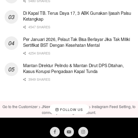
5480 SHARES
Di Kapal TB. Terus Daya 17, 3 ABK Gunakan Ijasah Palsu
Ketangkap
4547 SHARES
Per Januari 2026, Pelaut Tak Bisa Berlayar Jika Tak Miliki
Sertifikat BST Dengan Kesehatan Mental
4254 SHARES
Mantan Direktur Pelindo & Mantan Dirut DPS Ditahan,
Kasus Korupsi Pengadaan Kapal Tunda
3949 SHARES
Go to the Customizer > JNews : Social, Like & View > Instagram Feed Setting, to
FOLLOW US
connect your Instagram account.