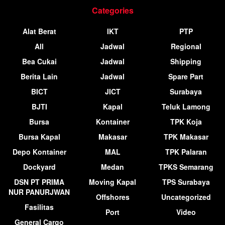
Categories
Alat Berat
IKT
PTP
All
Jadwal
Regional
Bea Cukai
Jadwal
Shipping
Berita Lain
Jadwal
Spare Part
BICT
JICT
Surabaya
BJTI
Kapal
Teluk Lamong
Bursa
Kontainer
TPK Koja
Bursa Kapal
Makasar
TPK Makasar
Depo Kontainer
MAL
TPK Palaran
Dockyard
Medan
TPKS Semarang
DSN PT PRIMA
Moving Kapal
TPS Surabaya
NUR PANURJWAN
Offshores
Uncategorized
Fasilitas
Port
Video
General Cargo