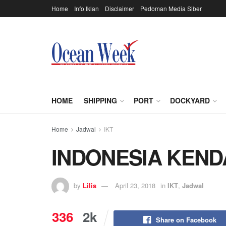
Home
Info Iklan
Disclaimer
Pedoman Media Siber
HOME
SHIPPING
PORT
DOCKYARD
Home
Jadwal
IKT
INDONESIA KEN
by
Lilis
April 23, 2018
in
IKT
,
Jadwal
336
2k
Share on Facebook