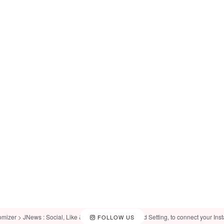
omizer > JNews : Social, Like & View > Instagram Feed Setting, to connect your Ins
FOLLOW US