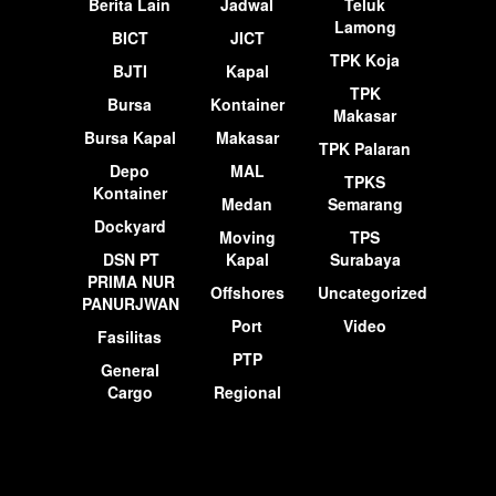
Berita Lain
Jadwal
Teluk
Lamong
BICT
JICT
TPK Koja
BJTI
Kapal
TPK
Bursa
Kontainer
Makasar
Bursa Kapal
Makasar
TPK Palaran
Depo
MAL
TPKS
Kontainer
Medan
Semarang
Dockyard
Moving
TPS
DSN PT
Kapal
Surabaya
PRIMA NUR
Offshores
Uncategorized
PANURJWAN
Port
Video
Fasilitas
PTP
General
Cargo
Regional