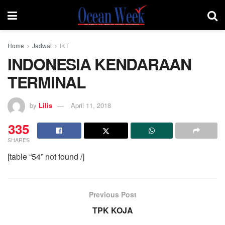
Home
Jadwal
IKT
INDONESIA KENDARAAN
TERMINAL
by
Lilis
April 11, 2018
335
SHARES
[table “54” not found /]
Previous Post
TPK KOJA