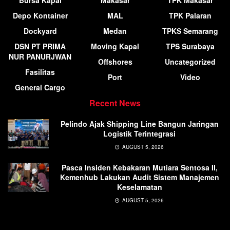
Bursa Kapal
Makasar
TPK Makasar
Depo Kontainer
MAL
TPK Palaran
Dockyard
Medan
TPKS Semarang
DSN PT PRIMA
Moving Kapal
TPS Surabaya
NUR PANURJWAN
Offshores
Uncategorized
Fasilitas
Port
Video
General Cargo
Recent News
Pelindo Ajak Shipping Line Bangun Jaringan
Logistik Terintegrasi
AUGUST 5, 2026
Pasca Insiden Kebakaran Mutiara Sentosa II,
Kemenhub Lakukan Audit Sistem Manajemen
Keselamatan
AUGUST 5, 2026