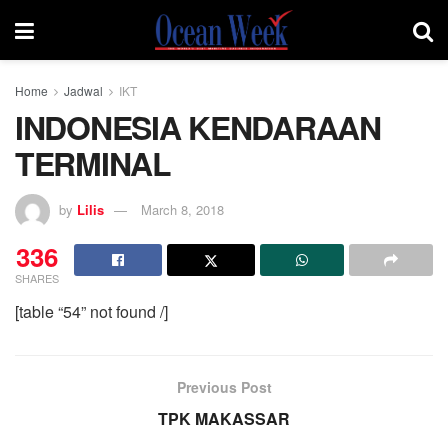
Home
Jadwal
IKT
INDONESIA KENDARAAN
TERMINAL
by
Lilis
March 8, 2018
336
SHARES
[table “54” not found /]
Previous Post
TPK MAKASSAR