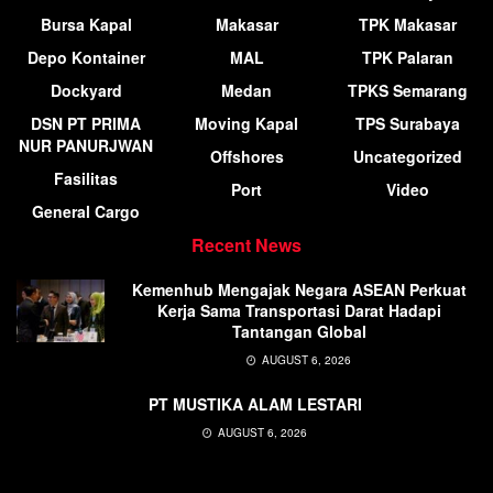
Bursa Kapal
Makasar
TPK Makasar
Depo Kontainer
MAL
TPK Palaran
Dockyard
Medan
TPKS Semarang
DSN PT PRIMA
Moving Kapal
TPS Surabaya
NUR PANURJWAN
Offshores
Uncategorized
Fasilitas
Port
Video
General Cargo
Recent News
Kemenhub Mengajak Negara ASEAN Perkuat
Kerja Sama Transportasi Darat Hadapi
Tantangan Global
AUGUST 6, 2026
PT MUSTIKA ALAM LESTARI
AUGUST 6, 2026