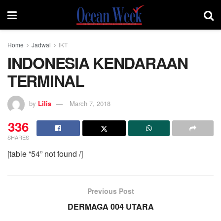
Home
Jadwal
IKT
INDONESIA KENDARAAN
TERMINAL
by
Lilis
March 7, 2018
336
SHARES
[table “54” not found /]
Previous Post
DERMAGA 004 UTARA