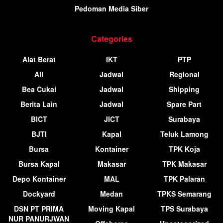
Pedoman Media Siber
Categories
Alat Berat
IKT
PTP
All
Jadwal
Regional
Bea Cukai
Jadwal
Shipping
Berita Lain
Jadwal
Spare Part
BICT
JICT
Surabaya
BJTI
Kapal
Teluk Lamong
Bursa
Kontainer
TPK Koja
Bursa Kapal
Makasar
TPK Makasar
Depo Kontainer
MAL
TPK Palaran
Dockyard
Medan
TPKS Semarang
DSN PT PRIMA
Moving Kapal
TPS Surabaya
NUR PANURJWAN