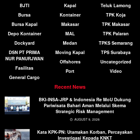
BJTI
Kapal
Teluk Lamong
Bursa
Kontainer
TPK Koja
Bursa Kapal
Makasar
TPK Makasar
Depo Kontainer
MAL
TPK Palaran
Dockyard
Medan
TPKS Semarang
DSN PT PRIMA
Moving Kapal
TPS Surabaya
NUR PANURJWAN
Offshores
Uncategorized
Fasilitas
Port
Video
General Cargo
Recent News
BKI-INSA-JRP & Indonesia Re MoU Dukung
Pariwisata Bahari Aman Melalui Skema
Strategic Risk Management
AUGUST 9, 2026
Kata KPK-PN: Utamakan Korban, Percayakan
Investigasi Kepada KNKT