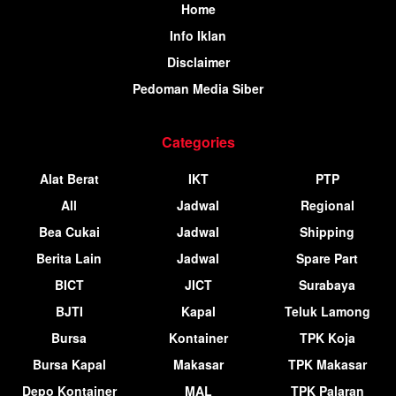
Home
Info Iklan
Disclaimer
Pedoman Media Siber
Categories
Alat Berat
IKT
PTP
All
Jadwal
Regional
Bea Cukai
Jadwal
Shipping
Berita Lain
Jadwal
Spare Part
BICT
JICT
Surabaya
BJTI
Kapal
Teluk Lamong
Bursa
Kontainer
TPK Koja
Bursa Kapal
Makasar
TPK Makasar
Depo Kontainer
MAL
TPK Palaran