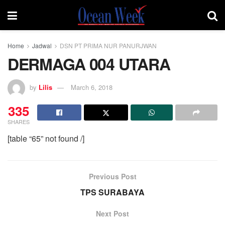
Home
Jadwal
DSN PT PRIMA NUR PANURJWAN
DERMAGA 004 UTARA
by
Lilis
March 6, 2018
335
SHARES
[table “65” not found /]
Previous Post
TPS SURABAYA
Next Post