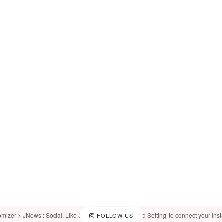
omizer > JNews : Social, Like & View > Instagram Feed Setting, to connect your Ins
FOLLOW US