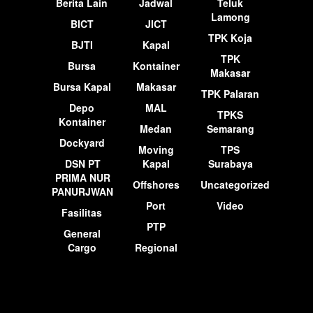
Berita Lain
Jadwal
Teluk
Lamong
BICT
JICT
TPK Koja
BJTI
Kapal
TPK
Bursa
Kontainer
Makasar
Bursa Kapal
Makasar
TPK Palaran
Depo
MAL
TPKS
Kontainer
Medan
Semarang
Dockyard
Moving
TPS
DSN PT
Kapal
Surabaya
PRIMA NUR
Offshores
Uncategorized
PANURJWAN
Port
Video
Fasilitas
PTP
General
Cargo
Regional