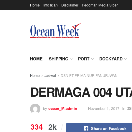
Home
Info Iklan
Disclaimer
Pedoman Media Siber
HOME
SHIPPING
PORT
DOCKYARD
Home
Jadwal
DSN PT PRIMA NUR PANURJWAN
DERMAGA 004 U
by
ocean_M.admin
November 1, 2017
in
DS
334
2k
Share on Facebook