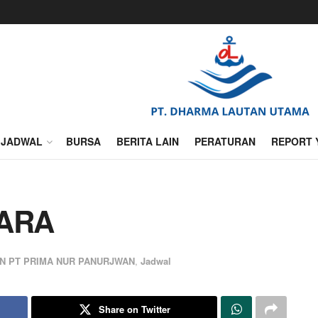
JADWAL
BURSA
BERITA LAIN
PERATURAN
REPORT 
TARA
N PT PRIMA NUR PANURJWAN
,
Jadwal
Share on Twitter