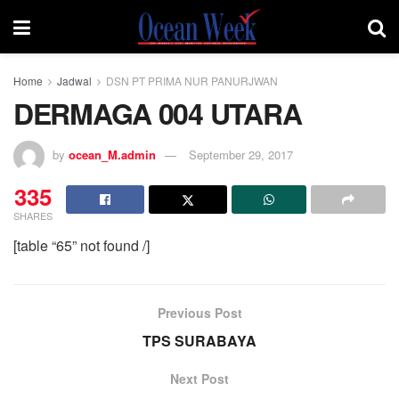
Home
Jadwal
DSN PT PRIMA NUR PANURJWAN
DERMAGA 004 UTARA
by
ocean_M.admin
September 29, 2017
335
SHARES
[table “65” not found /]
Previous Post
TPS SURABAYA
Next Post