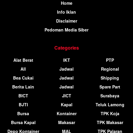
Home
Info Iklan
Disclaimer
Pedoman Media Siber
Categories
Alat Berat
IKT
PTP
All
Jadwal
Regional
Bea Cukai
Jadwal
Shipping
Berita Lain
Jadwal
Spare Part
BICT
JICT
Surabaya
BJTI
Kapal
Teluk Lamong
Bursa
Kontainer
TPK Koja
Bursa Kapal
Makasar
TPK Makasar
Depo Kontainer
MAL
TPK Palaran