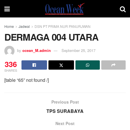
Home
Jadwal
DSN PT PRIMA NUR PANURJWAN
DERMAGA 004 UTARA
by
ocean_M.admin
September 25, 2017
336
SHARES
[table “65” not found /]
Previous Post
TPS SURABAYA
Next Post