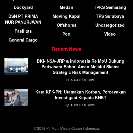
Dockyard
Medan
TPKS Semarang
DSN PT PRIMA
Moving Kapal
TPS Surabaya
NUR PANURJWAN
Offshores
Uncategorized
Fasilitas
Port
Video
General Cargo
Recent News
BKI-INSA-JRP & Indonesia Re MoU Dukung
Pariwisata Bahari Aman Melalui Skema
Strategic Risk Management
AUGUST 9, 2026
Kata KPK-PN: Utamakan Korban, Percayakan
Investigasi Kepada KNKT
AUGUST 8, 2026
© 2018 PT Multi Media Ocean Indonesia.