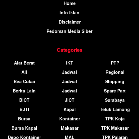
Home
Info Iklan
Disclaimer
Pedoman Media Siber
Categories
Alat Berat
IKT
PTP
All
Jadwal
Regional
Bea Cukai
Jadwal
Shipping
Berita Lain
Jadwal
Spare Part
BICT
JICT
Surabaya
BJTI
Kapal
Teluk Lamong
Bursa
Kontainer
TPK Koja
Bursa Kapal
Makasar
TPK Makasar
Depo Kontainer
MAL
TPK Palaran