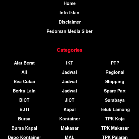
Home
Info Iklan
Disclaimer
Pedoman Media Siber
Categories
Alat Berat
IKT
PTP
All
Jadwal
Regional
Bea Cukai
Jadwal
Shipping
Berita Lain
Jadwal
Spare Part
BICT
JICT
Surabaya
BJTI
Kapal
Teluk Lamong
Bursa
Kontainer
TPK Koja
Bursa Kapal
Makasar
TPK Makasar
Depo Kontainer
MAL
TPK Palaran