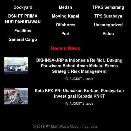
Dockyard
Medan
TPKS Semarang
DSN PT PRIMA
Moving Kapal
TPS Surabaya
NUR PANURJWAN
Offshores
Uncategorized
Fasilitas
Port
Video
General Cargo
Recent News
BKI-INSA-JRP & Indonesia Re MoU Dukung
Pariwisata Bahari Aman Melalui Skema
Strategic Risk Management
AUGUST 9, 2026
Kata KPK-PN: Utamakan Korban, Percayakan
Investigasi Kepada KNKT
AUGUST 8, 2026
© 2018 PT Multi Media Ocean Indonesia.