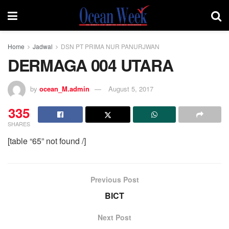
Home
Jadwal
DSN PT PRIMA NUR PANURJWAN
DERMAGA 004 UTARA
by
ocean_M.admin
August 5, 2017
335
SHARES
[table “65” not found /]
Previous Post
BICT
Next Post