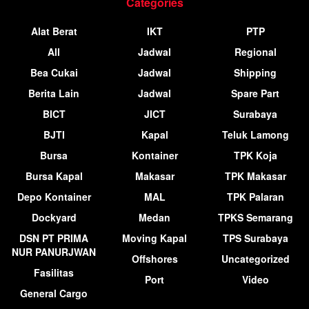
Categories
Alat Berat
IKT
PTP
All
Jadwal
Regional
Bea Cukai
Jadwal
Shipping
Berita Lain
Jadwal
Spare Part
BICT
JICT
Surabaya
BJTI
Kapal
Teluk Lamong
Bursa
Kontainer
TPK Koja
Bursa Kapal
Makasar
TPK Makasar
Depo Kontainer
MAL
TPK Palaran
Dockyard
Medan
TPKS Semarang
DSN PT PRIMA
Moving Kapal
TPS Surabaya
NUR PANURJWAN
Offshores
Uncategorized
Fasilitas
Port
Video
General Cargo