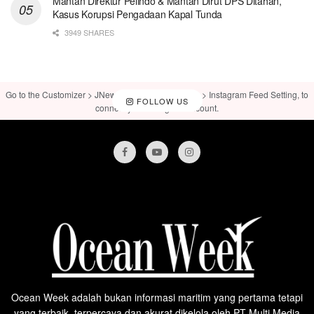
Mantan Direktur Pelindo & Mantan Dirut DPS Ditahan,
Kasus Korupsi Pengadaan Kapal Tunda
3949 SHARES
Go to the Customizer > JNews : Social, Like & View > Instagram Feed Setting, to
FOLLOW US
connect your Instagram account.
Ocean Week adalah bukan informasi maritim yang pertama tetapi
yang terbaik, terpercaya dan akurat dikelola oleh PT Multi Media