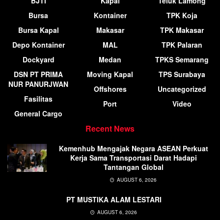
BJTI
Kapal
Teluk Lamong
Bursa
Kontainer
TPK Koja
Bursa Kapal
Makasar
TPK Makasar
Depo Kontainer
MAL
TPK Palaran
Dockyard
Medan
TPKS Semarang
DSN PT PRIMA
Moving Kapal
TPS Surabaya
NUR PANURJWAN
Offshores
Uncategorized
Fasilitas
Port
Video
General Cargo
Recent News
Kemenhub Mengajak Negara ASEAN Perkuat
Kerja Sama Transportasi Darat Hadapi
Tantangan Global
AUGUST 6, 2026
PT MUSTIKA ALAM LESTARI
AUGUST 6, 2026