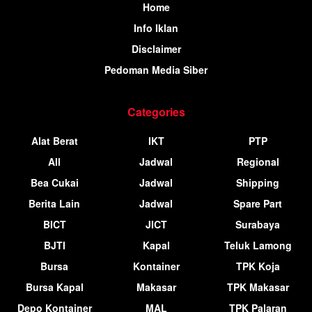
Home
Info Iklan
Disclaimer
Pedoman Media Siber
Categories
Alat Berat
IKT
PTP
All
Jadwal
Regional
Bea Cukai
Jadwal
Shipping
Berita Lain
Jadwal
Spare Part
BICT
JICT
Surabaya
BJTI
Kapal
Teluk Lamong
Bursa
Kontainer
TPK Koja
Bursa Kapal
Makasar
TPK Makasar
Depo Kontainer
MAL
TPK Palaran