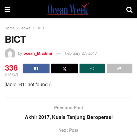
Home
Jadwal
BICT
BICT
by
ocean_M.admin
February 27, 2017
338
SHARES
[table “61” not found /]
Previous Post
Akhir 2017, Kuala Tanjung Beroperasi
Next Post