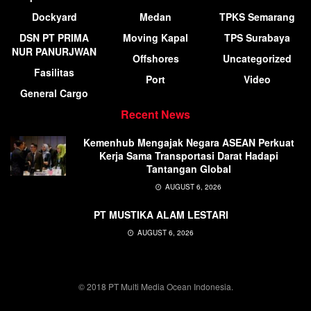
Dockyard
Medan
TPKS Semarang
DSN PT PRIMA
Moving Kapal
TPS Surabaya
NUR PANURJWAN
Offshores
Uncategorized
Fasilitas
Port
Video
General Cargo
Recent News
Kemenhub Mengajak Negara ASEAN Perkuat
Kerja Sama Transportasi Darat Hadapi
Tantangan Global
AUGUST 6, 2026
PT MUSTIKA ALAM LESTARI
AUGUST 6, 2026
© 2018 PT Multi Media Ocean Indonesia.