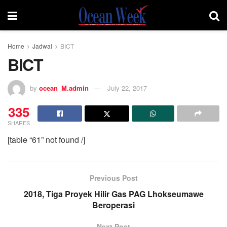
Home
Jadwal
BICT
BICT
by
ocean_M.admin
July 22, 2017
335
SHARES
[table “61” not found /]
Previous Post
2018, Tiga Proyek Hilir Gas PAG Lhokseumawe
Beroperasi
Next Post