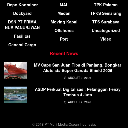
Depo Kontainer
MAL
TPK Palaran
Dockyard
Medan
TPKS Semarang
DSN PT PRIMA
Moving Kapal
TPS Surabaya
NUR PANURJWAN
Offshores
Uncategorized
Fasilitas
Port
Video
General Cargo
Recent News
MV Cape San Juan Tiba di Panjang, Bongkar
Alutsista Super Garuda Shield 2026
AUGUST 9, 2026
ASDP Perkuat Digitalisasi, Pelanggan Ferizy
Tembus 4 Juta
AUGUST 9, 2026
© 2018 PT Multi Media Ocean Indonesia.