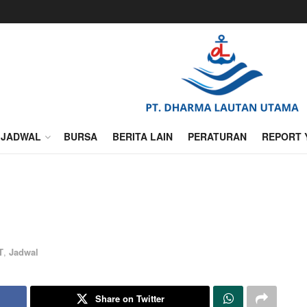
JADWAL
BURSA
BERITA LAIN
PERATURAN
REPORT 
T
,
Jadwal
Share on Twitter