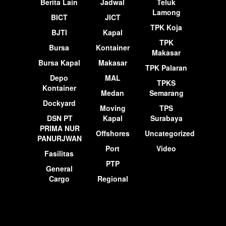
Berita Lain
Jadwal
Teluk
Lamong
BICT
JICT
TPK Koja
BJTI
Kapal
TPK
Bursa
Kontainer
Makasar
Bursa Kapal
Makasar
TPK Palaran
Depo
MAL
TPKS
Kontainer
Medan
Semarang
Dockyard
Moving
TPS
DSN PT
Kapal
Surabaya
PRIMA NUR
Offshores
Uncategorized
PANURJWAN
Port
Video
Fasilitas
PTP
General
Cargo
Regional