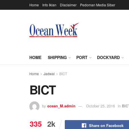
Home
Info Iklan
Disclaimer
Pedoman Media Siber
HOME
SHIPPING
PORT
DOCKYARD
Home
Jadwal
BICT
BICT
by
ocean_M.admin
October 25, 2016
in
BIC
335
2k
Share on Facebook