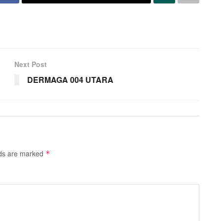
Next Post
DERMAGA 004 UTARA
lds are marked
*