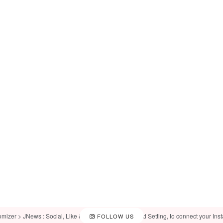
omizer > JNews : Social, Like & View > Instagram Feed Setting, to connect your Ins
FOLLOW US