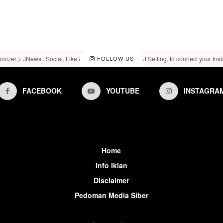
omizer > JNews : Social, Like & View > Instagram Feed Setting, to connect your Ins
FOLLOW US
FACEBOOK
YOUTUBE
INSTAGRA
Home
Info Iklan
Disclaimer
Pedoman Media Siber