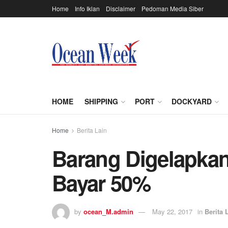
Home
Info Iklan
Disclaimer
Pedoman Media Siber
HOME
SHIPPING
PORT
DOCKYARD
Home
Berita Lain
Barang Digelapkan
Bayar 50%
by
ocean_M.admin
May 22, 2017
in
Berita 