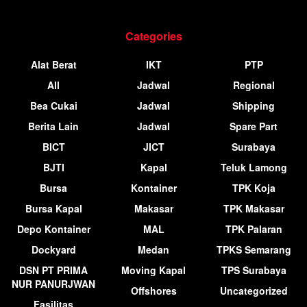
Categories
Alat Berat
IKT
PTP
All
Jadwal
Regional
Bea Cukai
Jadwal
Shipping
Berita Lain
Jadwal
Spare Part
BICT
JICT
Surabaya
BJTI
Kapal
Teluk Lamong
Bursa
Kontainer
TPK Koja
Bursa Kapal
Makasar
TPK Makasar
Depo Kontainer
MAL
TPK Palaran
Dockyard
Medan
TPKS Semarang
DSN PT PRIMA
Moving Kapal
TPS Surabaya
NUR PANURJWAN
Offshores
Uncategorized
Fasilitas