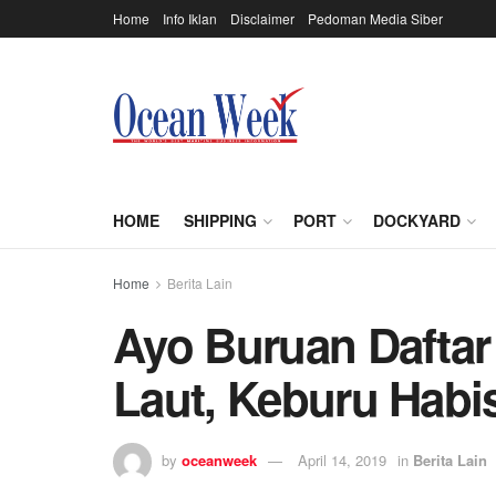
Home
Info Iklan
Disclaimer
Pedoman Media Siber
HOME
SHIPPING
PORT
DOCKYARD
Home
Berita Lain
Ayo Buruan Daftar
Laut, Keburu Habi
by
oceanweek
April 14, 2019
in
Berita Lain