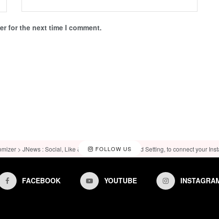
r for the next time I comment.
omizer > JNews : Social, Like & View > Instagram Feed Setting, to connect your Ins
FOLLOW US
FACEBOOK
YOUTUBE
INSTAGRA