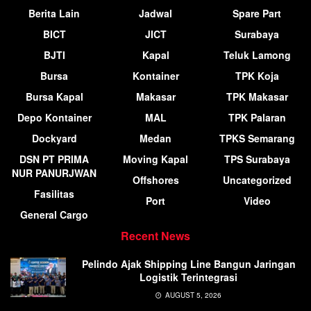
Berita Lain
Jadwal
Spare Part
BICT
JICT
Surabaya
BJTI
Kapal
Teluk Lamong
Bursa
Kontainer
TPK Koja
Bursa Kapal
Makasar
TPK Makasar
Depo Kontainer
MAL
TPK Palaran
Dockyard
Medan
TPKS Semarang
DSN PT PRIMA
Moving Kapal
TPS Surabaya
NUR PANURJWAN
Offshores
Uncategorized
Fasilitas
Port
Video
General Cargo
Recent News
Pelindo Ajak Shipping Line Bangun Jaringan
Logistik Terintegrasi
AUGUST 5, 2026