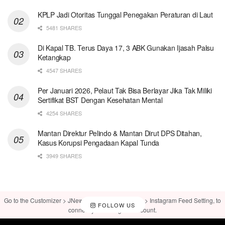
KPLP Jadi Otoritas Tunggal Penegakan Peraturan di Laut
5481 SHARES
Di Kapal TB. Terus Daya 17, 3 ABK Gunakan Ijasah Palsu
Ketangkap
4547 SHARES
Per Januari 2026, Pelaut Tak Bisa Berlayar Jika Tak Miliki
Sertifikat BST Dengan Kesehatan Mental
4254 SHARES
Mantan Direktur Pelindo & Mantan Dirut DPS Ditahan,
Kasus Korupsi Pengadaan Kapal Tunda
3949 SHARES
Go to the Customizer > JNews : Social, Like & View > Instagram Feed Setting, to
FOLLOW US
connect your Instagram account.