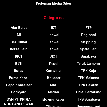
Pedoman Media Siber
Categories
Alat Berat
IKT
PTP
All
Jadwal
Regional
Bea Cukai
Jadwal
Shipping
Berita Lain
Jadwal
Spare Part
BICT
JICT
Surabaya
BJTI
Kapal
Teluk Lamong
Bursa
Kontainer
TPK Koja
Bursa Kapal
Makasar
TPK Makasar
Depo Kontainer
MAL
TPK Palaran
Dockyard
Medan
TPKS Semarang
DSN PT PRIMA
Moving Kapal
TPS Surabaya
NUR PANURJWAN
Offshores
Uncategorized