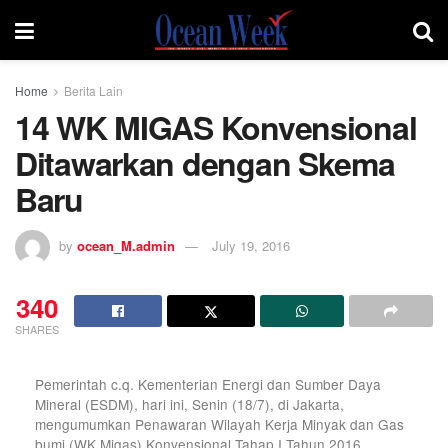
Home
Berita Lain
14 WK MIGAS Konvensional
Ditawarkan dengan Skema
Baru
by
ocean_M.admin
July 19, 2016
340
SHARES
Pemerintah c.q. Kementerian Energi dan Sumber Daya
Mineral (ESDM), hari ini, Senin (18/7), di Jakarta,
mengumumkan Penawaran Wilayah Kerja Minyak dan Gas
bumi (WK Migas) Konvensional Tahap I Tahun 2016.