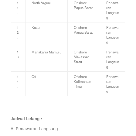
1
North Arguni
Onshore
Penawa
1
Papua Barat
ran
.
Langsun
g
1
Kasuri II
Onshore
Penawa
2
Papua Barat
ran
.
Langsun
g
1
Manakarra Mamuju
Offshore
Penawa
3
Makassar
ran
.
Strait
Langsun
g
1
Oti
Offshore
Penawa
4
Kalimantan
ran
.
Timur
Langsun
g
Jadwal Lelang :
A. Penawaran Langsung