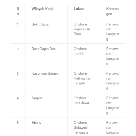
N
Wilayah Kerja
Lokasi
Keteran
o
gan
1
Bukit Barat
Offshore
Penawa
.
Kepulauan
ran
Riau
Langsun
g
2
Batu Gajah Dua
Onshore
Penawa
.
Jambi
ran
Langsun
g
3
Kasongan Sampit
Onshore
Penawa
.
Kalimantan
ran
Tengah
Langsun
g
4
Ampuh
Offshore
Penawa
.
Laut Jawa
ran
Langsun
g
5
Ebuny
Offshore
Penawa
.
Sulawesi
ran
Tenggara
Langsun