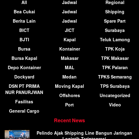
All
Jadwal
Regional
Bea Cukai
Jadwal
Shipping
Berita Lain
Jadwal
Spare Part
BICT
JICT
Surabaya
BJTI
Kapal
Teluk Lamong
Bursa
Kontainer
TPK Koja
Bursa Kapal
Makasar
TPK Makasar
Depo Kontainer
MAL
TPK Palaran
Dockyard
Medan
TPKS Semarang
DSN PT PRIMA
Moving Kapal
TPS Surabaya
NUR PANURJWAN
Offshores
Uncategorized
Fasilitas
Port
Video
General Cargo
Recent News
Pelindo Ajak Shipping Line Bangun Jaringan
Logistik Terintegrasi