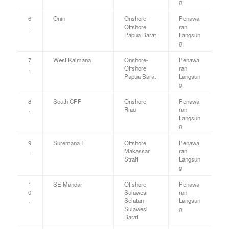
g
6
Onin
Onshore-
Penawa
.
Offshore
ran
Papua Barat
Langsun
g
7
West Kaimana
Onshore-
Penawa
.
Offshore
ran
Papua Barat
Langsun
g
8
South CPP
Onshore
Penawa
.
Riau
ran
Langsun
g
9
Suremana I
Offshore
Penawa
.
Makassar
ran
Strait
Langsun
g
1
SE Mandar
Offshore
Penawa
0
Sulawesi
ran
.
Selatan -
Langsun
Sulawesi
g
Barat