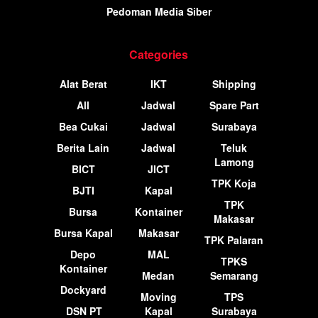
Pedoman Media Siber
Categories
Alat Berat
IKT
Shipping
All
Jadwal
Spare Part
Bea Cukai
Jadwal
Surabaya
Berita Lain
Jadwal
Teluk
Lamong
BICT
JICT
TPK Koja
BJTI
Kapal
TPK
Bursa
Kontainer
Makasar
Bursa Kapal
Makasar
TPK Palaran
Depo
MAL
TPKS
Kontainer
Medan
Semarang
Dockyard
Moving
TPS
DSN PT
Kapal
Surabaya