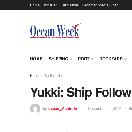
Home
Info Iklan
Disclaimer
Pedoman Media Siber
HOME
SHIPPING
PORT
DOCKYARD
Home
Berita Lain
Yukki: Ship Follow
by
ocean_M.admin
December 11, 2016
in
B