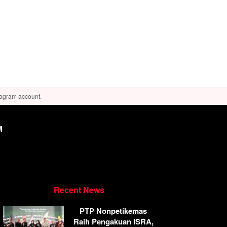
tagram account.
M
Recent News
PTP Nonpetikemas
Raih Pengakuan ISRA,