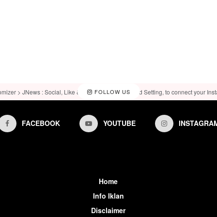
omizer > JNews : Social, Like & View > Instagram Feed Setting, to connect your Ins
FOLLOW US
FACEBOOK
YOUTUBE
INSTAGRA
Home
Info Iklan
Disclaimer