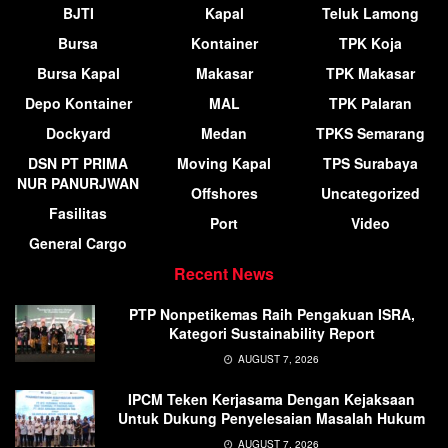
BJTI
Kapal
Teluk Lamong
Bursa
Kontainer
TPK Koja
Bursa Kapal
Makasar
TPK Makasar
Depo Kontainer
MAL
TPK Palaran
Dockyard
Medan
TPKS Semarang
DSN PT PRIMA
Moving Kapal
TPS Surabaya
NUR PANURJWAN
Offshores
Uncategorized
Fasilitas
Port
Video
General Cargo
Recent News
PTP Nonpetikemas Raih Pengakuan ISRA,
Kategori Sustainability Report
AUGUST 7, 2026
IPCM Teken Kerjasama Dengan Kejaksaan
Untuk Dukung Penyelesaian Masalah Hukum
AUGUST 7, 2026