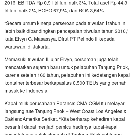
2016, EBITDA Rp 0,91 triliun, naik 3%. Total aset Rp 44,3
triliun, naik 2%, BOPO 67,9%, dan ROA 3,54%.
“Secara umum kinerja perseroan pada triwulan I tahun ini
lebih baik dibandingkan pencapaian triwulan tahun 2016,”
kata Elvyn G. Masassya, Dirut PT Pelindo II kepada
wartawan, di Jakarta.
Memasuki triwulan II, ujar Elvyn, perseroan juga telah
mencatatkan sejarah baru untuk pelabuhan Tanjung Priok,
karena setelah 160 tahun, pelabuhan ini kedatangan kapal
kontainer terbesar berkapasitas 8.500 TEUs yang pernah
masuk ke Indonesia.
Kapal milik perusahaan Perancis CMA CGM itu melayari
langsung rute Tanjung Priok – West Coast Los Angeles &
OaklandAmerika Serikat. “Kita berharap kehadiran kapal
besar ini dapat menjadi pemicu hadirnya kapal-kapal
besar lainnya untuk singgah di Tanjung Priok sehingga