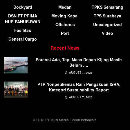
Dockyard
Medan
TPKS Semarang
DSN PT PRIMA
Moving Kapal
TPS Surabaya
NUR PANURJWAN
Offshores
Uncategorized
Fasilitas
Port
Video
General Cargo
Recent News
Potensi Ada, Tapi Masa Depan Kijing Masih
Belum ….
AUGUST 7, 2026
PTP Nonpetikemas Raih Pengakuan ISRA,
Kategori Sustainability Report
AUGUST 7, 2026
© 2018 PT Multi Media Ocean Indonesia.