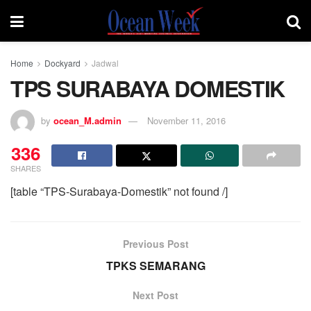
Home
Dockyard
Jadwal
TPS SURABAYA DOMESTIK
by
ocean_M.admin
November 11, 2016
336
SHARES
[table “TPS-Surabaya-Domestik” not found /]
Previous Post
TPKS SEMARANG
Next Post