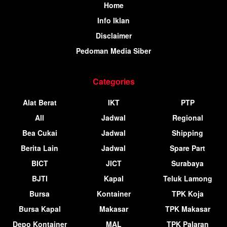
Home
Info Iklan
Disclaimer
Pedoman Media Siber
Categories
Alat Berat
IKT
PTP
All
Jadwal
Regional
Bea Cukai
Jadwal
Shipping
Berita Lain
Jadwal
Spare Part
BICT
JICT
Surabaya
BJTI
Kapal
Teluk Lamong
Bursa
Kontainer
TPK Koja
Bursa Kapal
Makasar
TPK Makasar
Depo Kontainer
MAL
TPK Palaran