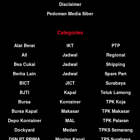
Disclaimer
Pedoman Media Siber
Categories
Alat Berat
IKT
PTP
All
Jadwal
Regional
Bea Cukai
Jadwal
Shipping
Berita Lain
Jadwal
Spare Part
BICT
JICT
Surabaya
BJTI
Kapal
Teluk Lamong
Bursa
Kontainer
TPK Koja
Bursa Kapal
Makasar
TPK Makasar
Depo Kontainer
MAL
TPK Palaran
Dockyard
Medan
TPKS Semarang
DSN PT PRIMA
Moving Kapal
TPS Surabaya