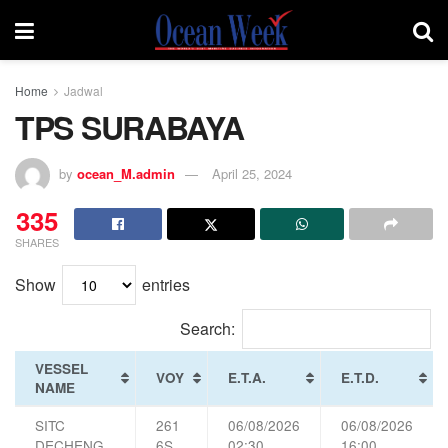
Home
Jadwal
TPS SURABAYA
by
ocean_M.admin
April 25, 2024
335
SHARES
Show
entries
Search:
VESSEL
VOY
E.T.A.
E.T.D.
NAME
SITC
261
06/08/2026
06/08/2026
DECHENG
6S
02:30
16:00