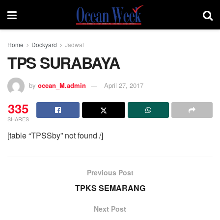
Home
Dockyard
Jadwal
TPS SURABAYA
by
ocean_M.admin
April 27, 2017
335
SHARES
[table “TPSSby” not found /]
Previous Post
TPKS SEMARANG
Next Post