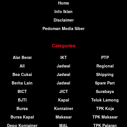
Home
Info Iklan
Disclaimer
Pedoman Media Siber
Categories
Alat Berat
IKT
PTP
All
Jadwal
Regional
Bea Cukai
Jadwal
Shipping
Berita Lain
Jadwal
Spare Part
BICT
JICT
Surabaya
BJTI
Kapal
Teluk Lamong
Bursa
Kontainer
TPK Koja
Bursa Kapal
Makasar
TPK Makasar
Depo Kontainer
MAL
TPK Palaran