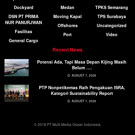
Dockyard
Medan
TPKS Semarang
DSN PT PRIMA
Moving Kapal
TPS Surabaya
NUR PANURJWAN
Offshores
Uncategorized
Fasilitas
Port
Video
General Cargo
Recent News
Potensi Ada, Tapi Masa Depan Kijing Masih
Belum ….
AUGUST 7, 2026
PTP Nonpetikemas Raih Pengakuan ISRA,
Kategori Sustainability Report
AUGUST 7, 2026
© 2018 PT Multi Media Ocean Indonesia.