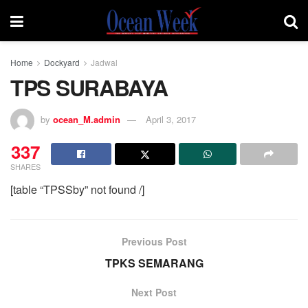
Home
Dockyard
Jadwal
TPS SURABAYA
by
ocean_M.admin
April 3, 2017
337
SHARES
[table “TPSSby” not found /]
Previous Post
TPKS SEMARANG
Next Post