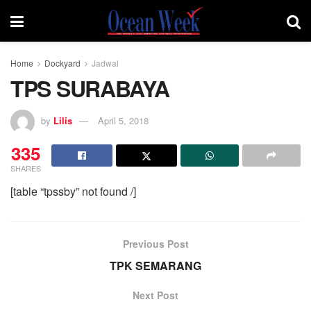
Home
Dockyard
Jadwal
TPS SURABAYA
by
Lilis
April 5, 2018
335
SHARES
[table “tpssby” not found /]
Previous Post
TPK SEMARANG
Next Post