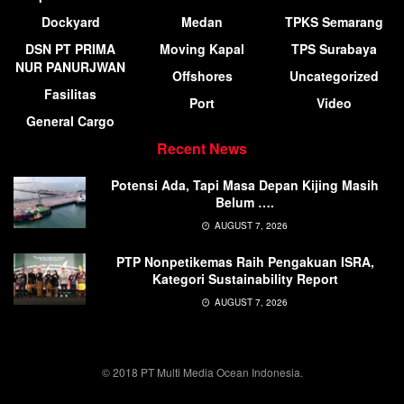
Dockyard
Medan
TPKS Semarang
DSN PT PRIMA
Moving Kapal
TPS Surabaya
NUR PANURJWAN
Offshores
Uncategorized
Fasilitas
Port
Video
General Cargo
Recent News
Potensi Ada, Tapi Masa Depan Kijing Masih
Belum ….
AUGUST 7, 2026
PTP Nonpetikemas Raih Pengakuan ISRA,
Kategori Sustainability Report
AUGUST 7, 2026
© 2018 PT Multi Media Ocean Indonesia.