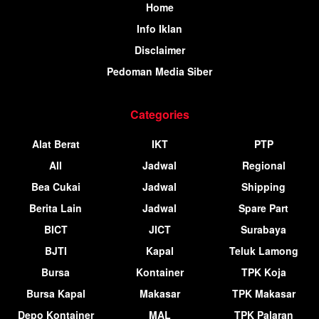
Home
Info Iklan
Disclaimer
Pedoman Media Siber
Categories
Alat Berat
IKT
PTP
All
Jadwal
Regional
Bea Cukai
Jadwal
Shipping
Berita Lain
Jadwal
Spare Part
BICT
JICT
Surabaya
BJTI
Kapal
Teluk Lamong
Bursa
Kontainer
TPK Koja
Bursa Kapal
Makasar
TPK Makasar
Depo Kontainer
MAL
TPK Palaran