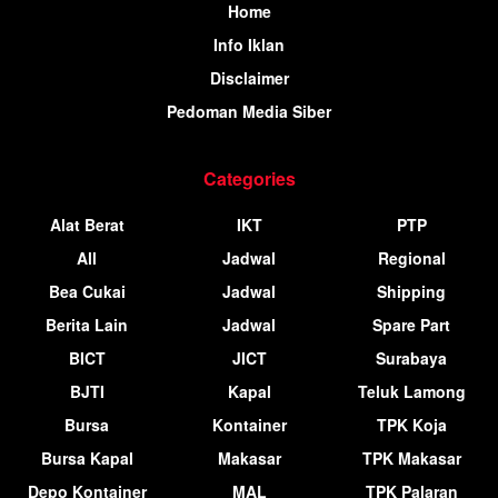
Home
Info Iklan
Disclaimer
Pedoman Media Siber
Categories
Alat Berat
IKT
PTP
All
Jadwal
Regional
Bea Cukai
Jadwal
Shipping
Berita Lain
Jadwal
Spare Part
BICT
JICT
Surabaya
BJTI
Kapal
Teluk Lamong
Bursa
Kontainer
TPK Koja
Bursa Kapal
Makasar
TPK Makasar
Depo Kontainer
MAL
TPK Palaran