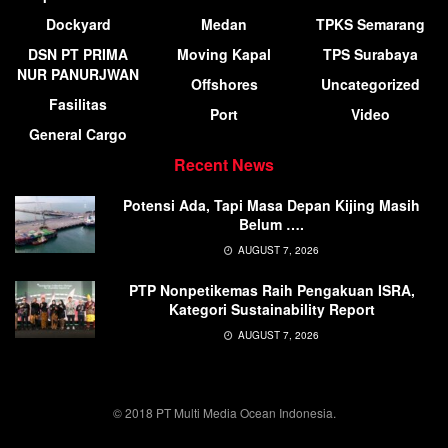
Dockyard
Medan
TPKS Semarang
DSN PT PRIMA
Moving Kapal
TPS Surabaya
NUR PANURJWAN
Offshores
Uncategorized
Fasilitas
Port
Video
General Cargo
Recent News
Potensi Ada, Tapi Masa Depan Kijing Masih
Belum ….
AUGUST 7, 2026
PTP Nonpetikemas Raih Pengakuan ISRA,
Kategori Sustainability Report
AUGUST 7, 2026
© 2018 PT Multi Media Ocean Indonesia.