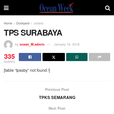
Home
Dockyard
Jadwal
TPS SURABAYA
by
ocean_M.admin
January 16, 2018
335
SHARES
[table “tpssby” not found /]
Previous Post
TPKS SEMARANG
Next Post