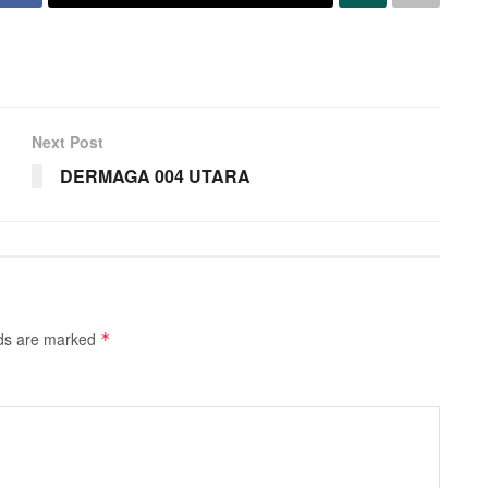
Next Post
DERMAGA 004 UTARA
lds are marked
*