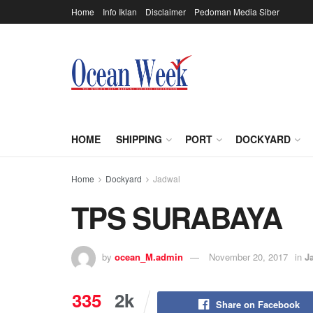
Home
Info Iklan
Disclaimer
Pedoman Media Siber
HOME
SHIPPING
PORT
DOCKYARD
Home
Dockyard
Jadwal
TPS SURABAYA
by
ocean_M.admin
November 20, 2017
in
J
335
2k
Share on Facebook