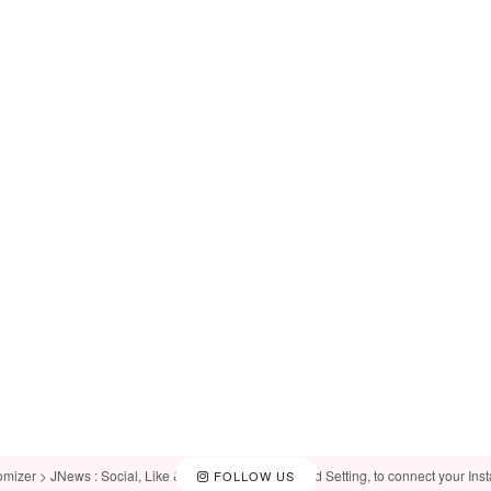
omizer > JNews : Social, Like & View > Instagram Feed Setting, to connect your Ins
FOLLOW US