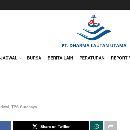
JADWAL
BURSA
BERITA LAIN
PERATURAN
REPORT 
adwal
,
TPS Surabaya
Share on Twitter