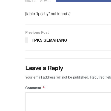
SHARES
VIEWS
[table “tpssby” not found /]
Previous Post
TPKS SEMARANG
Leave a Reply
Your email address will not be published.
Required fie
Comment
*