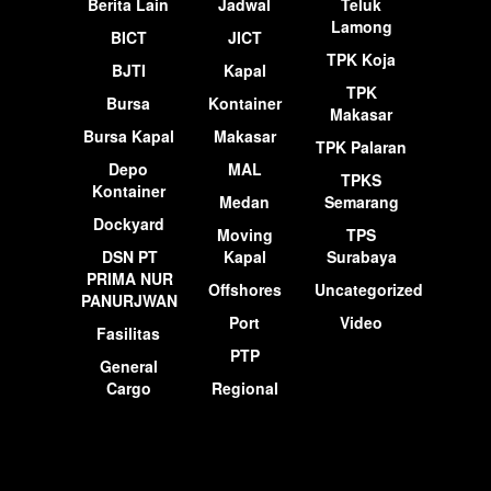
Berita Lain
Jadwal
Teluk
Lamong
BICT
JICT
TPK Koja
BJTI
Kapal
TPK
Bursa
Kontainer
Makasar
Bursa Kapal
Makasar
TPK Palaran
Depo
MAL
TPKS
Kontainer
Medan
Semarang
Dockyard
Moving
TPS
DSN PT
Kapal
Surabaya
PRIMA NUR
Offshores
Uncategorized
PANURJWAN
Port
Video
Fasilitas
PTP
General
Cargo
Regional