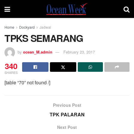
Home
Dockyard
Jadwal
TPKS SEMARANG
by
ocean_M.admin
February 23, 2017
340
SHARES
[table “70” not found /]
Previous Post
TPK PALARAN
Next Post