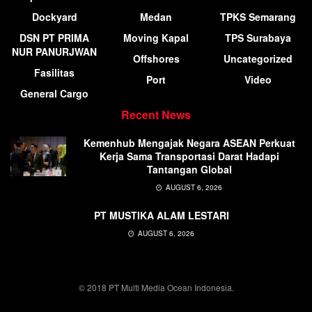
Dockyard
Medan
TPKS Semarang
DSN PT PRIMA
Moving Kapal
TPS Surabaya
NUR PANURJWAN
Offshores
Uncategorized
Fasilitas
Port
Video
General Cargo
Recent News
Kemenhub Mengajak Negara ASEAN Perkuat
Kerja Sama Transportasi Darat Hadapi
Tantangan Global
AUGUST 6, 2026
PT MUSTIKA ALAM LESTARI
AUGUST 6, 2026
© 2018 PT Multi Media Ocean Indonesia.