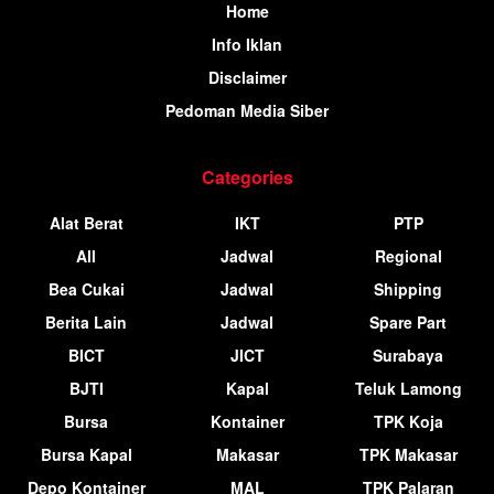
Home
Info Iklan
Disclaimer
Pedoman Media Siber
Categories
Alat Berat
IKT
PTP
All
Jadwal
Regional
Bea Cukai
Jadwal
Shipping
Berita Lain
Jadwal
Spare Part
BICT
JICT
Surabaya
BJTI
Kapal
Teluk Lamong
Bursa
Kontainer
TPK Koja
Bursa Kapal
Makasar
TPK Makasar
Depo Kontainer
MAL
TPK Palaran