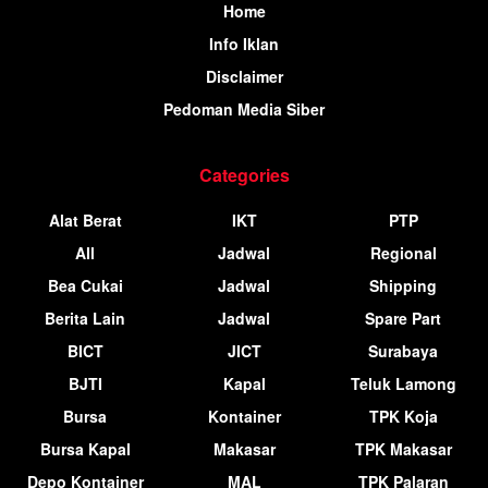
Home
Info Iklan
Disclaimer
Pedoman Media Siber
Categories
Alat Berat
IKT
PTP
All
Jadwal
Regional
Bea Cukai
Jadwal
Shipping
Berita Lain
Jadwal
Spare Part
BICT
JICT
Surabaya
BJTI
Kapal
Teluk Lamong
Bursa
Kontainer
TPK Koja
Bursa Kapal
Makasar
TPK Makasar
Depo Kontainer
MAL
TPK Palaran