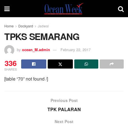
Home
Dockyard
Jadwal
TPKS SEMARANG
by
ocean_M.admin
February 22, 2017
336
SHARES
[table “70” not found /]
Previous Post
TPK PALARAN
Next Post