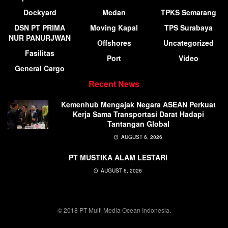
Dockyard
Medan
TPKS Semarang
DSN PT PRIMA
Moving Kapal
TPS Surabaya
NUR PANURJWAN
Offshores
Uncategorized
Fasilitas
Port
Video
General Cargo
Recent News
Kemenhub Mengajak Negara ASEAN Perkuat
Kerja Sama Transportasi Darat Hadapi
Tantangan Global
AUGUST 6, 2026
PT MUSTIKA ALAM LESTARI
AUGUST 6, 2026
© 2018 PT Multi Media Ocean Indonesia.